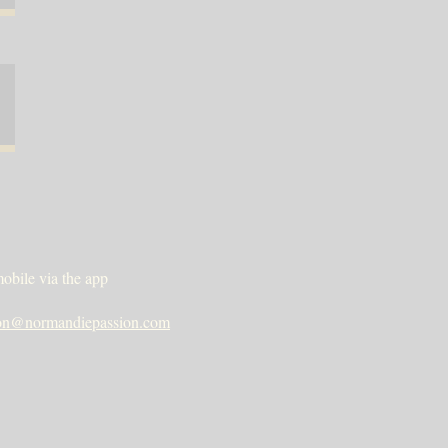
obile via the app
ion@normandiepassion.com