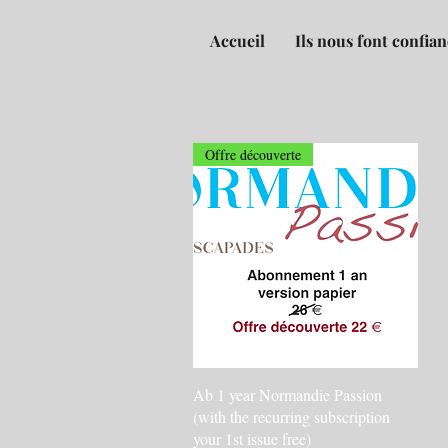
Accueil
Ils nous font confia
Offre découverte
Quick View
Ab 1 year Normandie Passion
(with the recurring subscription
your 1st issue free)