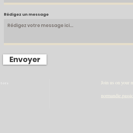
Rédigez un message
Envoyer
Join us on your m
ctor
s
normandie.pass