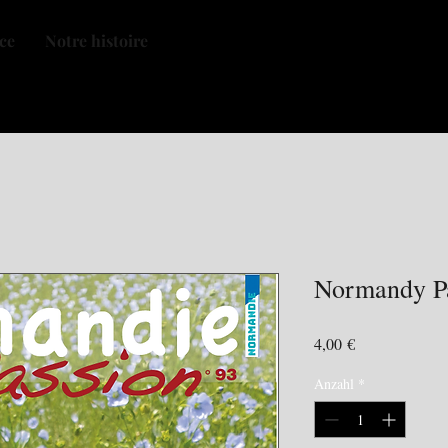
nce
Notre histoire
Normandy Pa
Preis
4,00 €
Anzahl
*