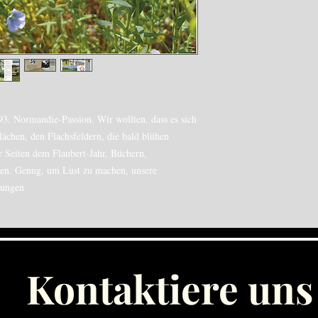
93. Normandie-Passion. Wir wollten, dass es sich
lächen, den Flachsfeldern, die bald blühen
 Seiten dem Flaubert-Jahr, Büchern,
en. Genug, um Lust zu machen, unsere
kungen
Kontaktiere uns