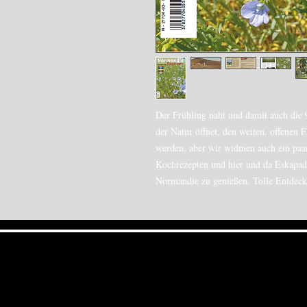
Der Frühling naht und damit auch die 
der Natur öffnet, den weiten, offenen F
werden, aber wir widmen auch ein paar
Kochrezepten und hier und da Eskapad
Normandie zu genießen. Tolle Entdec