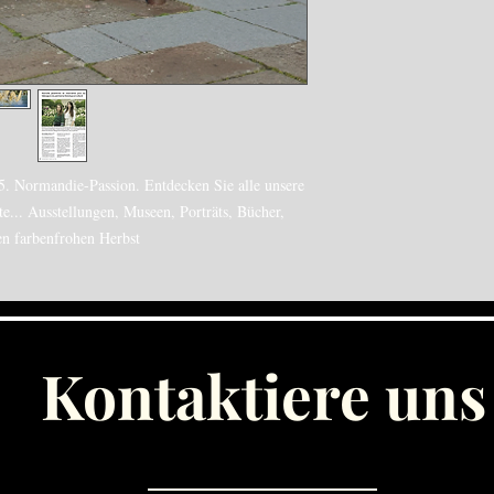
95. Normandie-Passion. Entdecken Sie alle unsere
e... Ausstellungen, Museen, Porträts, Bücher,
n farbenfrohen Herbst.
Kontaktiere uns