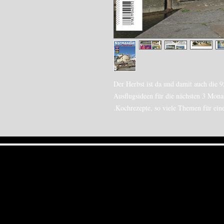
Der Herbst ist da und damit auch die 
Ausflugsideen für die nächsten 3 Monat
Kochrezepte, so viele Themen für eine