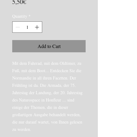
Price
5,50€
Quantity
*
Add to Cart
Mit dem Fahrrad, mit dem Oldtimer, zu
Fuß, mit dem Boot... Entdecken Sie die
Normandie in all ihren Facetten. Der
Frühling ist da. Die Armada, der 75.
Jahrestag der Landung, der 20. Jahrestag
des Naturospace in Honfleur ... sind
einige der Themen, die in dieser
großartigen Ausgabe behandelt werden,
die nur darauf wartet, von Ihnen gelesen
zu werden.