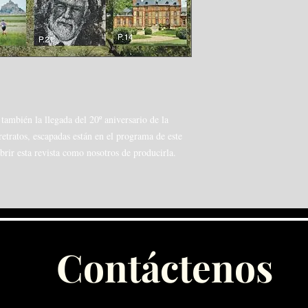
ambién la llegada del 20º aniversario de la
etratos, escapadas están en el programa de este
brir esta revista como nosotros de producirla.
Contáctenos