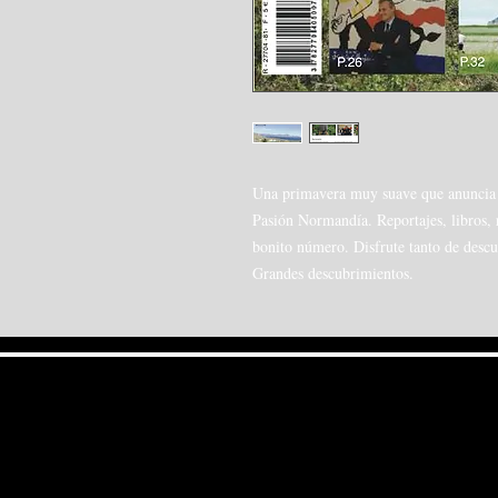
Una primavera muy suave que anuncia t
Pasión Normandía. Reportajes, libros, r
bonito número. Disfrute tanto de descu
Grandes descubrimientos.