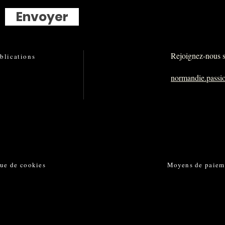
Envoyer
Rejoignez-nous su
ublication
s
normandie.pass
que de cookies
Moyens de paiem