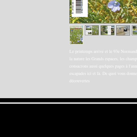
Le printemps arrive et le 93e Normandi
la nature les Grands espaces, les champ
consacrons aussi quelques pages à l'anné
escapades ici et là. De quoi vous donn
découvertes