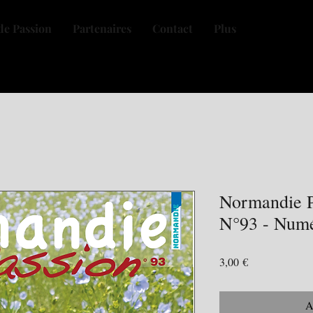
de Passion
Partenaires
Contact
Plus
Normandie P
N°93 - Num
Prix
3,00 €
A