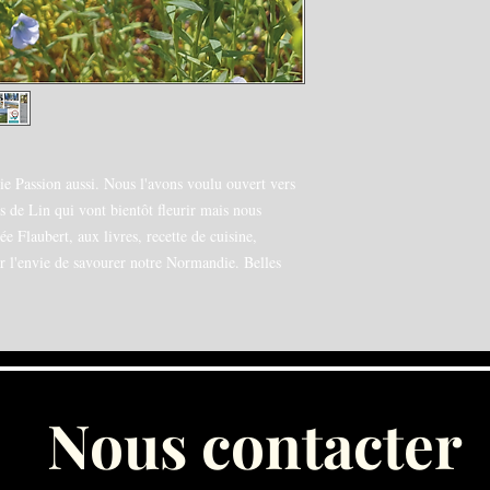
e Passion aussi. Nous l'avons voulu ouvert vers
s de Lin qui vont bientôt fleurir mais nous
e Flaubert, aux livres, recette de cuisine,
er l'envie de savourer notre Normandie. Belles
Nous contacter