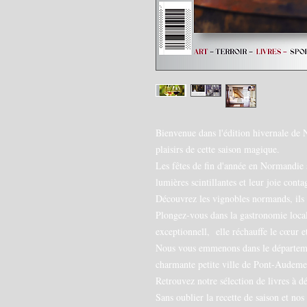
Bienvenue dans l'édition hivernale de
plaisirs de cette saison magique.
Les fêtes de fin d'année en Normandie 
lumières scintillantes et leur joie con
Découvrez les vignobles normands, ils 
Plongez-vous dans la gastronomie loca
exceptionnell, elle réchauffe le cœur e
Nous vous emmenons dans le département
charmante petite ville de Pont-Audemer
Retrouvez notre sélection de livres à d
Sans oublier la recette de saison et no