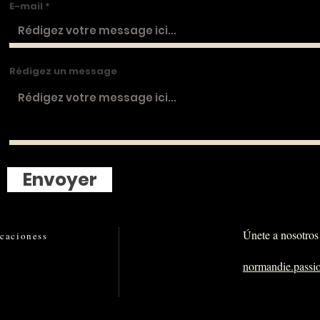
E-mail
Rédigez un message
Envoyer
Únete a nosotros 
icaciones
s
normandie.pass