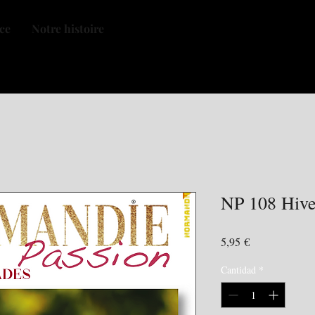
nce
Notre histoire
NP 108 Hive
Precio
5,95 €
Cantidad
*