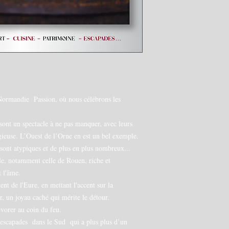
 Normandie Passion, où nous célébrons les
sont un spectacle à ne pas manquer, avec leurs
tagieuse. L’Ouest de l’Orne en est un bel exemple.
sont atypiques et de plus en plus nombreux...
le, notamment celle de Rouen, riche et
t l'âme.
 de l'Eure, en mettant l'accent sur la
, un joyau caché qui mérite le détour.
évorer au coin du feu.
s escapades dans le Sud qui a plus plus d’un