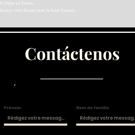
e Dahar en Tunisie...
clarer votre flamme pour la Saint-Valentin...
Contáctenos
Prénom
Nom de famille