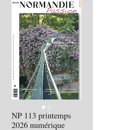
NP 113 printemps
2026 numérique