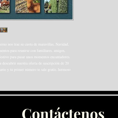
ierno nos trae su cuota de maravillas, Navidad,
entos para reunirse con familiares, amigos,
festivo para pasar unos momentos encantadores.
descubrir nuestra oferta de suscripción de 20
ario y tu primer número te sale gratis. hermoso
Contáctenos