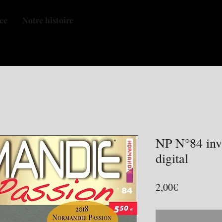
nce
Notre histoire
NP N°84 inv
digital
Price
2,00€