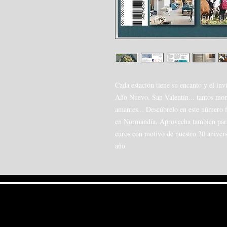
Cada estación tiene su encanto y el inv
Año Nuevo, San Valentín... tantos mom
amantes... Descúbrelo en este número 
en Normandía. Aprovecha también para 
euros con motivo de nuestro 20 anivers
año