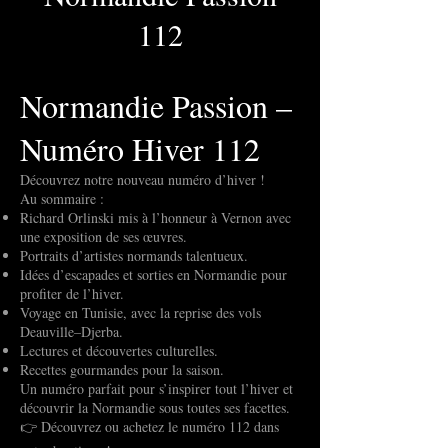
112
Normandie Passion –
Numéro Hiver 112
Découvrez notre nouveau numéro d’hiver !
Au sommaire :
Richard Orlinski mis à l’honneur à Vernon avec
une exposition de ses œuvres.
Portraits d’artistes normands talentueux.
Idées d’escapades et sorties en Normandie pour
profiter de l’hiver.
Voyage en Tunisie, avec la reprise des vols
Deauville–Djerba.
Lectures et découvertes culturelles.
Recettes gourmandes pour la saison.
Un numéro parfait pour s’inspirer tout l’hiver et
découvrir la Normandie sous toutes ses facettes.
👉 Découvrez ou achetez le numéro 112 dans